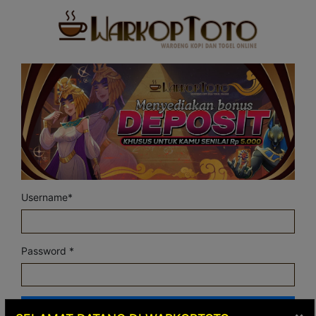
Username*
Password *
LOGIN