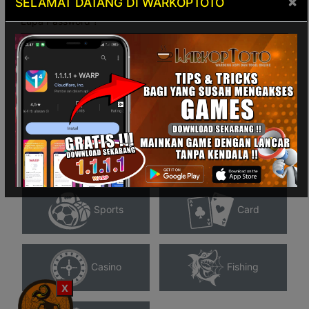
×
SELAMAT DATANG DI WARKOPTOTO
Lupa Password ?
DAFTAR
Silahkan klik tombol dibawah ini untuk melihat
permainan
Togel
Slot
Sports
Card
Casino
Fishing
X
X