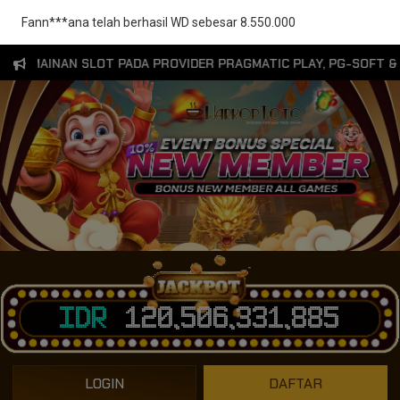
Fann***ana telah berhasil WD sebesar 8.550.000
AINAN SLOT PADA PROVIDER PRAGMATIC PLAY, PG-SOFT & PLAYS
IDR
120,506,332,291
LOGIN
DAFTAR