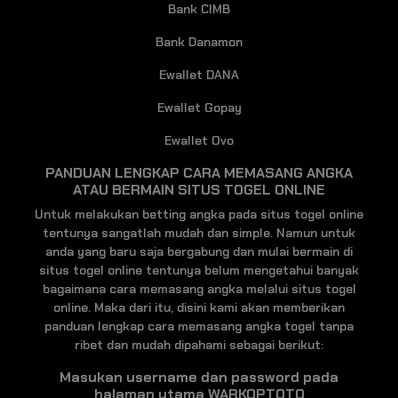
Bank CIMB
Bank Danamon
Ewallet DANA
Ewallet Gopay
Ewallet Ovo
PANDUAN LENGKAP CARA MEMASANG ANGKA
ATAU BERMAIN SITUS TOGEL ONLINE
Untuk melakukan betting angka pada situs togel online
tentunya sangatlah mudah dan simple. Namun untuk
anda yang baru saja bergabung dan mulai bermain di
situs togel online tentunya belum mengetahui banyak
bagaimana cara memasang angka melalui situs togel
online. Maka dari itu, disini kami akan memberikan
panduan lengkap cara memasang angka togel tanpa
ribet dan mudah dipahami sebagai berikut:
Masukan username dan password pada
halaman utama WARKOPTOTO