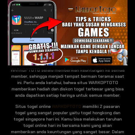
WARKOPTOTO menjadi tempat yang sangat ramai untuk
para member dalam melakukan taruhan togel hari ini
agar mendapatkan keuntungan yang besar. Situs judi
togel online WARKOPTOTO akan selalu memberikan
informasi terbaru mengenai game terbaru terupdate
serta info prediksi togel hari ini kepada seluruh member
WARKOPTOTO
secara gratis. Tentunya WARKOPTOTO
kini memiliki peran penting dalam dunia perjudian togel
online, sebab
WARKOPTOTO
merupakan bandar togel
hongkong atau togel singapore terbaik yang memiliki
hadiah jackpot terbesar. Hal ini dikarenakan
WARKOPTOTO selalu memberikan keuntungan ke semua
member, sehingga menjadi tempat bermain teramai saat
ini. Perlu anda ketahui, bahwa situs WARKOPTOTO
memberikan hadiah dan diskon togel terbesar yang bisa
anda dapatkan setiap harinya untuk semua member.
Situs togel online
WARKOPTOTO
memiliki 2 pasaran
togel yang sangat populer yaitu togel hongkong dan
togel singapore hari ini. Kamu bisa melakukan taruhan
togel online hari ini bersama kami yang akan
memberikan anda keuntungan yang sangat besar. Dalam