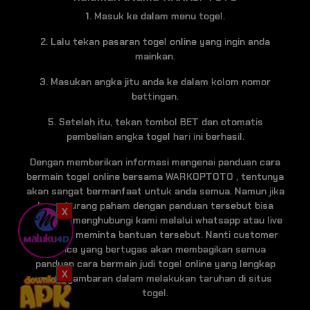
1. Masuk ke dalam menu togel.
2. Lalu tekan pasaran togel online yang ingin anda
mainkan.
3. Masukan angka jitu anda ke dalam kolom nomor
bettingan.
5. Setelah itu, tekan tombol BET dan otomatis
pembelian angka togel hari ini berhasil.
Dengan memberikan informasi mengenai panduan cara
bermain togel online bersama WARKOPTOTO , tentunya
akan sangat bermanfaat untuk anda semua. Namun jika
kamu kurang paham dengan panduan tersebut bisa
X
X
langsung menghubungi kami melalui whatsapp atau live
chat dan meminta bantuan tersebut. Nanti customer
service yang bertugas akan membagikan semua
panduan cara bermain judi togel online yang lengkap
X
serta gambaran dalam melakukan taruhan di situs
togel.