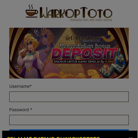
Username*
Password *
LOGIN