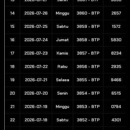
14
2026-07-26
Minggu
3860 - BTP
2657
15
2026-07-25
Sabtu
3859 - BTP
1572
16
2026-07-24
Jumat
3858 - BTP
5830
17
2026-07-23
Kamis
3857 - BTP
8234
18
2026-07-22
Rabu
3856 - BTP
2935
19
2026-07-21
Selasa
3855 - BTP
9466
20
2026-07-20
Senin
3854 - BTP
6515
21
2026-07-19
Minggu
3853 - BTP
0794
22
2026-07-18
Sabtu
3852 - BTP
4301