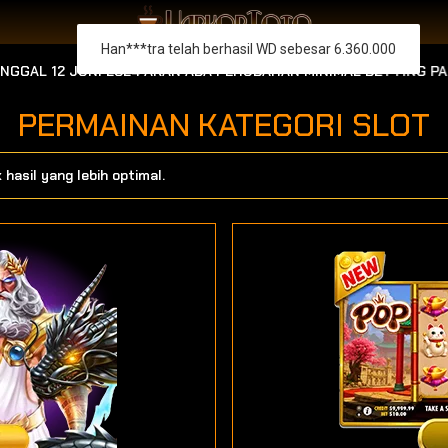
JUNI 2024 AKAN ADA PERUBAHAN MINIMAL BETTING PADA PERMA
PERMAINAN KATEGORI SLOT
hasil yang lebih optimal.