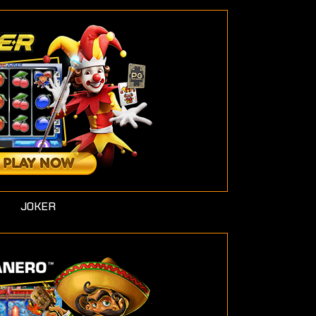
JOKER