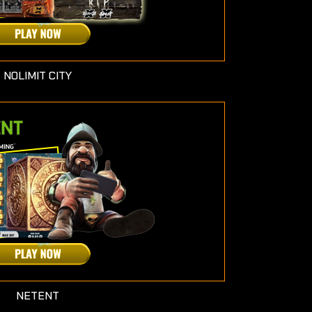
NOLIMIT CITY
NETENT