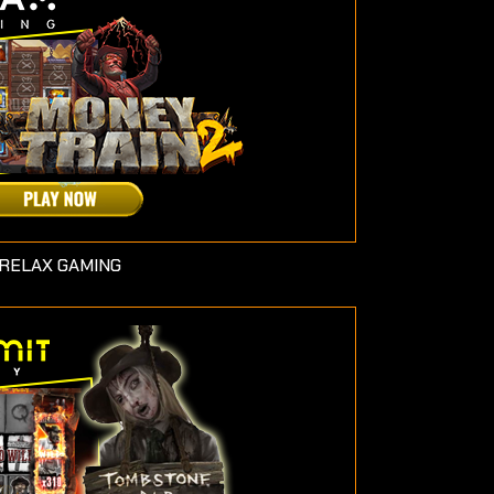
RELAX GAMING