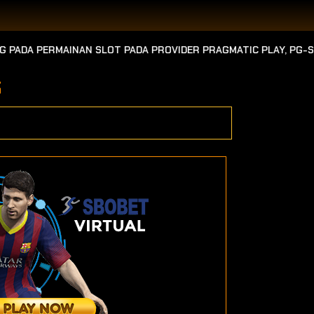
PADA PERMAINAN SLOT PADA PROVIDER PRAGMATIC PLAY, PG-SOF
S