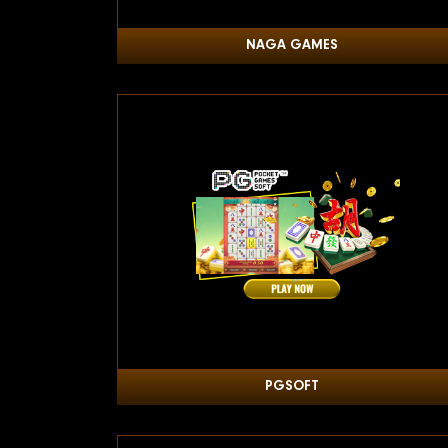
NAGA GAMES
PGSOFT