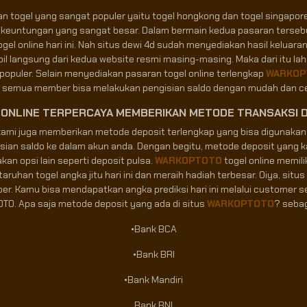
an togel yang sangat populer yaitu togel hongkong dan togel singapore 
keuntungan yang sangat besar. Dalam bermain kedua pasaran tersebut 
 online hari ini. Nah situs dewi 4d sudah menyediakan hasil keluara
 ambil langsung dari kedua website resmi masing-masing. Maka dari itu 
rpopuler. Selain menyediakan pasaran togel online terlengkap
WARKOP
 semua member bisa melakukan pengisian saldo dengan mudah dan c
ONLINE TERPERCAYA MEMBERIKAN METODE TRANSAKSI 
, kami juga memberikan metode deposit terlengkap yang bisa digunakan
ian saldo ke dalam akun anda. Dengan begitu, metode deposit yang k
an opsi lain seperti deposit pulsa.
WARKOPTOTO
togel online memili
aruhan togel angka jitu hari ini dan meraih hadiah terbesar. Oiya, situ
ber. Kamu bisa mendapatkan angka prediksi hari ini melalui customer s
O. Apa saja metode deposit yang ada di situs
WARKOPTOTO
? sebag
•Bank BCA
•Bank BRI
•Bank Mandiri
Bank BNI