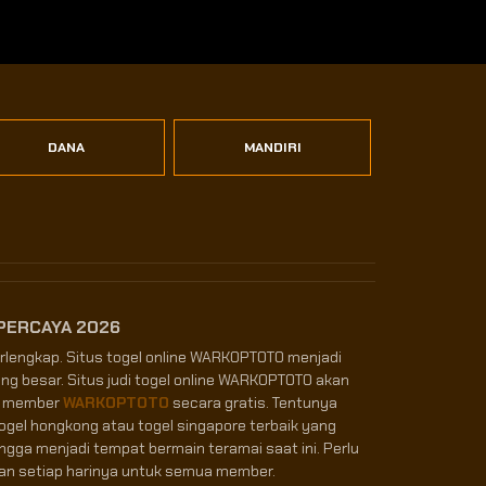
DANA
MANDIRI
PERCAYA 2026
erlengkap. Situs togel online WARKOPTOTO menjadi
g besar. Situs judi togel online WARKOPTOTO akan
uh member
WARKOPTOTO
secara gratis. Tentunya
gel hongkong atau togel singapore terbaik yang
gga menjadi tempat bermain teramai saat ini. Perlu
an setiap harinya untuk semua member.