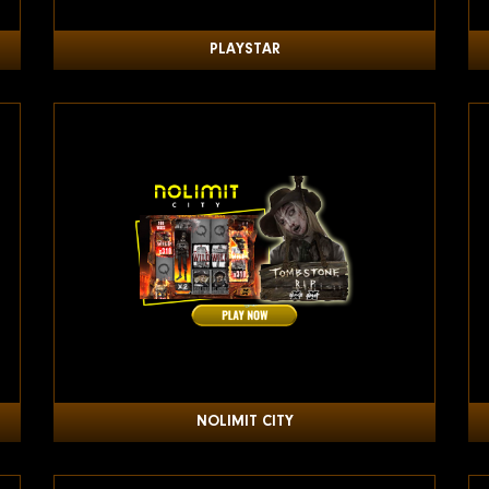
PLAYSTAR
NOLIMIT CITY