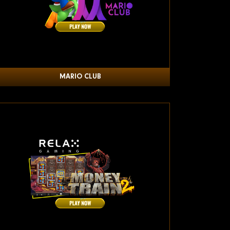
MARIO CLUB